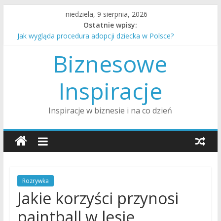
Skip
niedziela, 9 sierpnia, 2026
to
Ostatnie wpisy:
content
Jak wygląda procedura adopcji dziecka w Polsce?
Jak zorganizować opiekę nad starszym rodzicem w domu?
Biznesowe
Jak przejść przez rozwód z minimalną traumą dla dzieci?
Jak rozmawiać z nastolatkiem o trudnych tematach?
Jak przygotować dom na przyjście nowego dziecka?
Inspiracje
Inspiracje w biznesie i na co dzień
Rozrywka
Jakie korzyści przynosi
paintball w lesie