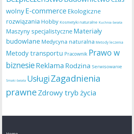
E-commerce
wolny
Ekologiczne
rozwiązania
Hobby
Kosmetyki naturalne
Kuchnia świata
Materiały
Maszyny specjalistyczne
budowlane
Medycyna naturalna
Metody leczenia
Prawo w
Metody transportu
Pracownik
biznesie
Reklama
Rodzina
Serwisowanie
Zagadnienia
Usługi
Smaki świata
prawne
Zdrowy tryb życia
Home