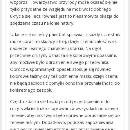
wzgórza. Towarzystwo przyrody może okazać się nie
tylko przydatne ze względu na możliwość dobrego
ukrycia się, lecz również jest to niesamowita okazja do
spędzenia czasu na łonie natury.
Udanie się na leśny paintball sprawia, iż każdy uczestnik
może ubrać maskujący strój, dzięki czemu całość walki
nabierze realnego charakteru starcia. Na ogół
przeciwne drużyny oznacza się kolorowymi opaskami,
aby możliwe było odróżnienie swego przeciwnika.
Oprócz wspomnianych opasek stosuje się również
kolorowe taśmy czy też odmienne maski, dzięki czemu
nie będą zachodzić pomyłki odnośnie przynależności do
konkretnego zespołu.
Często zdarza się tak, iż przed przystąpieniem do
rozgrywki instruktor oprowadza wszystkich po danym
terenie, aby możliwym było sprawne poruszanie się po
terenie leśnym. Dodatkowo, podczas zapoznawania
się z owym miejscem istotne jest opracowanie całej