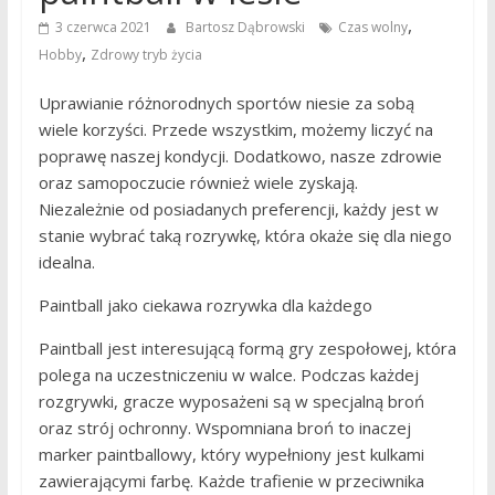
,
3 czerwca 2021
Bartosz Dąbrowski
Czas wolny
,
Hobby
Zdrowy tryb życia
Uprawianie różnorodnych sportów niesie za sobą
wiele korzyści. Przede wszystkim, możemy liczyć na
poprawę naszej kondycji. Dodatkowo, nasze zdrowie
oraz samopoczucie również wiele zyskają.
Niezależnie od posiadanych preferencji, każdy jest w
stanie wybrać taką rozrywkę, która okaże się dla niego
idealna.
Paintball jako ciekawa rozrywka dla każdego
Paintball jest interesującą formą gry zespołowej, która
polega na uczestniczeniu w walce. Podczas każdej
rozgrywki, gracze wyposażeni są w specjalną broń
oraz strój ochronny. Wspomniana broń to inaczej
marker paintballowy, który wypełniony jest kulkami
zawierającymi farbę. Każde trafienie w przeciwnika