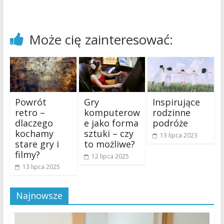
Może cię zainteresować:
Powrót
Gry
Inspirujące
retro –
komputerow
rodzinne
dlaczego
e jako forma
podróże
kochamy
sztuki – czy
13 lipca 2023
stare gry i
to możliwe?
filmy?
12 lipca 2025
13 lipca 2025
Najnowsze