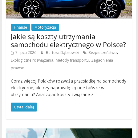
Finanse
Motoryzacja
Jakie są koszty utrzymania
samochodu elektrycznego w Polsce?
,
7 lipca 2026
Bartosz Dąbrowski
Bezpieczeństwo
,
,
Ekologiczne rozwiązania
Metody transportu
Zagadnienia
prawne
Coraz więcej Polaków rozważa przesiadkę na samochody
elektryczne, ale czy naprawdę są one tańsze w
utrzymaniu? Analizując koszty związane z
Czytaj dalej