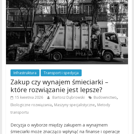
Infrastruktura
Transport i spedycja
Zakup czy wynajem śmieciarki –
które rozwiązanie jest lepsze?
,
15 kwietnia 2026
Bartosz Dąbrowski
Budownictwo
,
,
Ekologiczne rozwiązania
Maszyny specjalistyczne
Metody
transportu
Decyzja o wyborze między zakupem a wynajmem
śmieciarki może znacząco wpłynąć na finanse i operacje