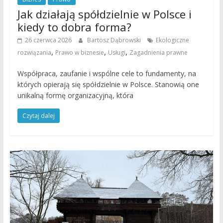
Jak działają spółdzielnie w Polsce i
kiedy to dobra forma?
26 czerwca 2026
Bartosz Dąbrowski
Ekologiczne
,
,
,
rozwiązania
Prawo w biznesie
Usługi
Zagadnienia prawne
Współpraca, zaufanie i wspólne cele to fundamenty, na
których opierają się spółdzielnie w Polsce. Stanowią one
unikalną formę organizacyjną, która
Czytaj dalej