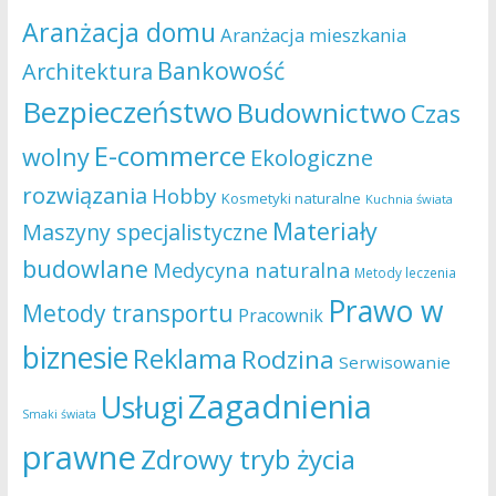
Aranżacja domu
Aranżacja mieszkania
Bankowość
Architektura
Bezpieczeństwo
Budownictwo
Czas
E-commerce
wolny
Ekologiczne
rozwiązania
Hobby
Kosmetyki naturalne
Kuchnia świata
Materiały
Maszyny specjalistyczne
budowlane
Medycyna naturalna
Metody leczenia
Prawo w
Metody transportu
Pracownik
biznesie
Reklama
Rodzina
Serwisowanie
Zagadnienia
Usługi
Smaki świata
prawne
Zdrowy tryb życia