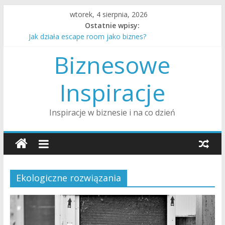
Skip
wtorek, 4 sierpnia, 2026
to
Ostatnie wpisy:
content
Jak działa escape room jako biznes?
Jak alimenty są ustalane i egzekwowane w Polsce?
Biznesowe
Jak influencer marketing działa w branży rozrywki?
Jak dobrze wybrać plan taryfowy w kinie multipleks?
Jak zostać twórcą na YouTube i zarabiać?
Inspiracje
Inspiracje w biznesie i na co dzień
Ekologiczne rozwiązania