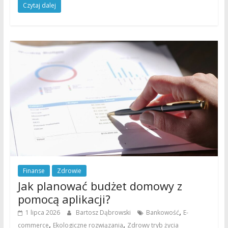
Czytaj dalej
Finanse
Zdrowie
Jak planować budżet domowy z
pomocą aplikacji?
,
1 lipca 2026
Bartosz Dąbrowski
Bankowość
E-
,
,
commerce
Ekologiczne rozwiązania
Zdrowy tryb życia