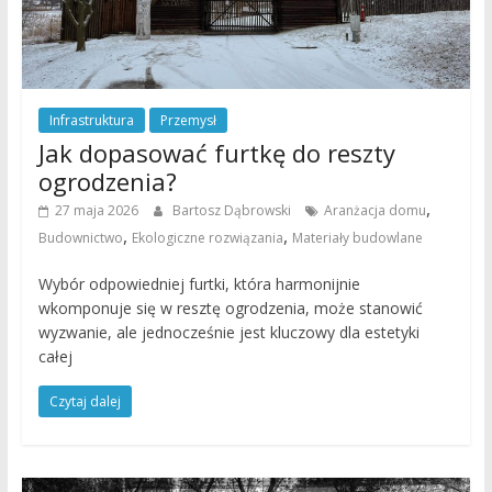
Infrastruktura
Przemysł
Jak dopasować furtkę do reszty
ogrodzenia?
,
27 maja 2026
Bartosz Dąbrowski
Aranżacja domu
,
,
Budownictwo
Ekologiczne rozwiązania
Materiały budowlane
Wybór odpowiedniej furtki, która harmonijnie
wkomponuje się w resztę ogrodzenia, może stanowić
wyzwanie, ale jednocześnie jest kluczowy dla estetyki
całej
Czytaj dalej