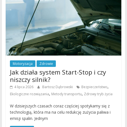
Motoryzacja
Zdrowie
Jak działa system Start-Stop i czy
niszczy silnik?
,
4 lipca 2026
Bartosz Dąbrowski
Bezpieczeństwo
,
,
Ekologiczne rozwiązania
Metody transportu
Zdrowy tryb życia
W dzisiejszych czasach coraz częściej spotykamy się z
technologią, która ma na celu redukcję zużycia paliwa i
emisji spalin. Jednym