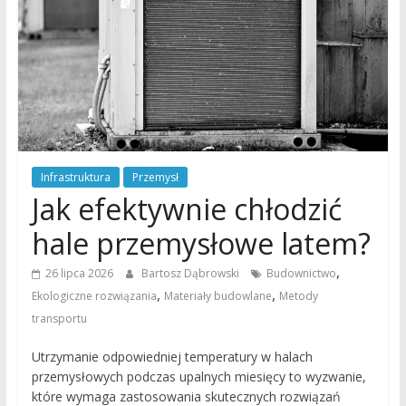
Infrastruktura
Przemysł
Jak efektywnie chłodzić
hale przemysłowe latem?
,
26 lipca 2026
Bartosz Dąbrowski
Budownictwo
,
,
Ekologiczne rozwiązania
Materiały budowlane
Metody
transportu
Utrzymanie odpowiedniej temperatury w halach
przemysłowych podczas upalnych miesięcy to wyzwanie,
które wymaga zastosowania skutecznych rozwiązań