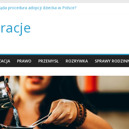
ląda procedura adopcji dziecka w Polsce?
ganizować opiekę nad starszym rodzicem w domu?
ejść przez rozwód z minimalną traumą dla dzieci?
racje
mawiać z nastolatkiem o trudnych tematach?
ygotować dom na przyjście nowego dziecka?
ACJA
PRAWO
PRZEMYSŁ
ROZRYWKA
SPRAWY RODZIN