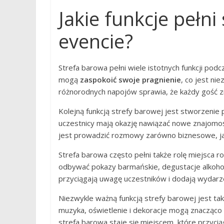
Jakie funkcje pełni
evencie?
Strefa barowa pełni wiele istotnych funkcji pod
mogą
zaspokoić swoje pragnienie
, co jest n
różnorodnych napojów sprawia, że każdy gość zna
Kolejną funkcją strefy barowej jest stworzenie
uczestnicy mają okazję nawiązać nowe znajomości 
jest prowadzić rozmowy zarówno biznesowe, jak
Strefa barowa często pełni także rolę miejsca r
odbywać pokazy barmańskie, degustacje alkoholi
przyciągają uwagę uczestników i dodają wydarze
Niezwykle ważną funkcją strefy barowej jest ta
muzyka, oświetlenie i dekoracje mogą znacząco
strefa barowa staje się miejscem, które przycią