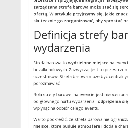
przestrzeń sprzyjająca integracji i nawiązy
zarządzana strefa barowa może stać się ser
ofertą. W artykule przyjrzymy się, jakie zna
skutecznie go zorganizować, aby sprostać o
Definicja strefy ba
wydarzenia
Strefa barowa to
wydzielone miejsce
na evenci
bezalkoholowych. Zazwyczaj jest to przestrzeń 
uczestników. Strefa barowa może być centralny
porozmawiać.
Rola strefy barowej na evencie jest nieoceniona
od głównego nurtu wydarzenia i
odprężenia się
wpłynąć na odbiór całego eventu.
Warto podkreślić, że strefa barowa nie ogranicz
miejsce, które
buduje atmosferę
i dodaje char