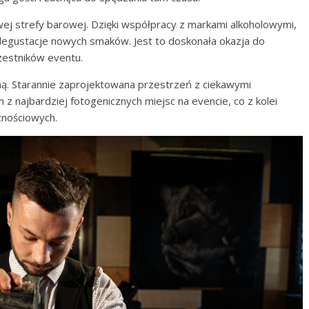
ej strefy barowej. Dzięki współpracy z markami alkoholowymi,
egustacje nowych smaków. Jest to doskonała okazja do
zestników eventu.
zną. Starannie zaprojektowana przestrzeń z ciekawymi
z najbardziej fotogenicznych miejsc na evencie, co z kolei
znościowych.