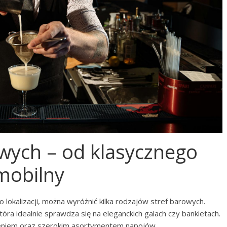
owych – od klasycznego
mobilny
 lokalizacji, można wyróżnić kilka rodzajów stref barowych.
tóra idealnie sprawdza się na eleganckich galach czy bankietach.
żeniem oraz szerokim asortymentem napojów.