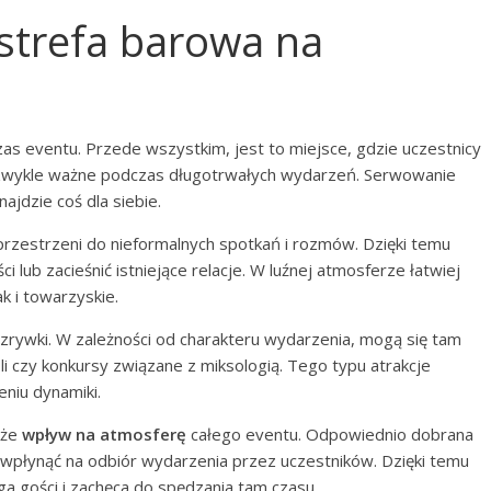
 strefa barowa na
czas eventu. Przede wszystkim, jest to miejsce, gdzie uczestnicy
iezwykle ważne podczas długotrwałych wydarzeń. Serwowanie
jdzie coś dla siebie.
 przestrzeni do nieformalnych spotkań i rozmów. Dzięki temu
lub zacieśnić istniejące relacje. W luźnej atmosferze łatwiej
 i towarzyskie.
ozrywki. W zależności od charakteru wydarzenia, mogą się tam
 czy konkursy związane z miksologią. Tego typu atrakcje
niu dynamiki.
kże
wpływ na atmosferę
całego eventu. Odpowiednio dobrana
 wpłynąć na odbiór wydarzenia przez uczestników. Dzięki temu
ga gości i zachęca do spędzania tam czasu.