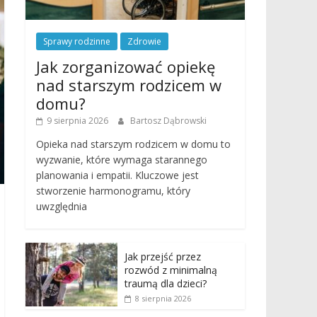
Sprawy rodzinne
Zdrowie
Jak zorganizować opiekę
nad starszym rodzicem w
domu?
9 sierpnia 2026
Bartosz Dąbrowski
Opieka nad starszym rodzicem w domu to
wyzwanie, które wymaga starannego
planowania i empatii. Kluczowe jest
stworzenie harmonogramu, który
uwzględnia
Jak przejść przez
rozwód z minimalną
traumą dla dzieci?
8 sierpnia 2026