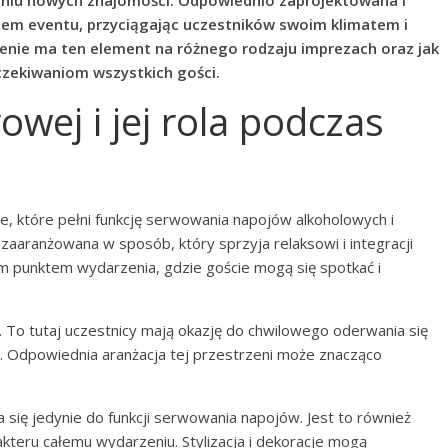
waniu nowych znajomości. Odpowiednio zaprojektowana i
cem eventu, przyciągając uczestników swoim klimatem i
czenie ma ten element na różnego rodzaju imprezach oraz jak
czekiwaniom wszystkich gości.
rowej i jej rola podczas
e, które pełni funkcję serwowania napojów alkoholowych i
zaaranżowana w sposób, który sprzyja relaksowi i integracji
m punktem wydarzenia, gdzie goście mogą się spotkać i
. To tutaj uczestnicy mają okazję do chwilowego oderwania się
. Odpowiednia aranżacja tej przestrzeni może znacząco
a się jedynie do funkcji serwowania napojów. Jest to również
akteru całemu wydarzeniu. Stylizacja i dekoracje mogą