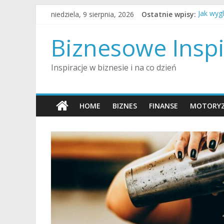
Skip
niedziela, 9 sierpnia, 2026
Ostatnie wpisy:
Jak wyg
to
Jak zor
content
Jak prz
Biznesowe Inspi
Jak roz
Jak prz
Inspiracje w biznesie i na co dzień
HOME
BIZNES
FINANSE
MOTORYZ