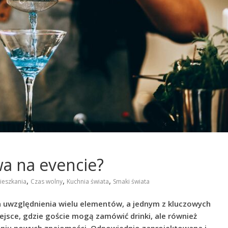
wa na evencie?
,
,
,
ieszkania
Czas wolny
Kuchnia świata
Smaki świata
uwzględnienia wielu elementów, a jednym z kluczowych
ejsce, gdzie goście mogą zamówić drinki, ale również