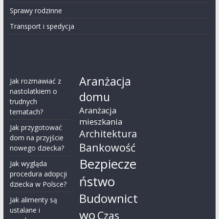
Sprawy rodzinne
Transport i spedycja
Aranżacja
Jak rozmawiać z
nastolatkiem o
domu
trudnych
Aranżacja
tematach?
mieszkania
Jak przygotować
Architektura
dom na przyjście
Bankowość
nowego dziecka?
Bezpiecze
Jak wygląda
procedura adopcji
ństwo
dziecka w Polsce?
Budownict
Jak alimenty są
ustalane i
wo
Czas