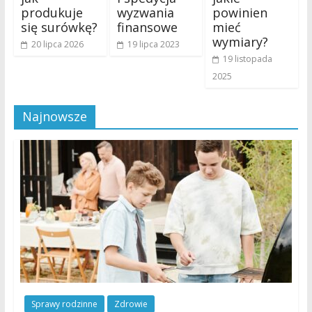
produkuje
wyzwania
powinien
się surówkę?
finansowe
mieć
wymiary?
20 lipca 2026
19 lipca 2023
19 listopada
2025
Najnowsze
Sprawy rodzinne
Zdrowie