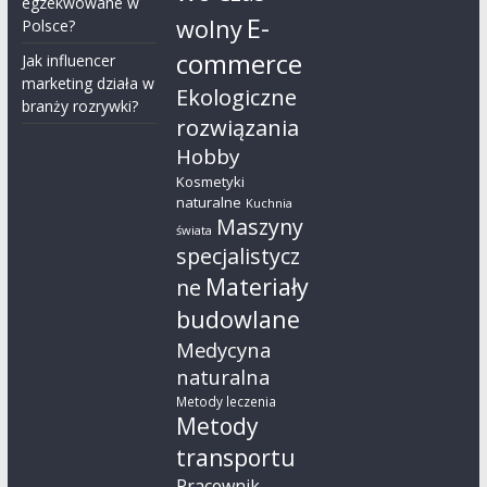
egzekwowane w
E-
wolny
Polsce?
commerce
Jak influencer
marketing działa w
Ekologiczne
branży rozrywki?
rozwiązania
Hobby
Kosmetyki
naturalne
Kuchnia
Maszyny
świata
specjalistycz
Materiały
ne
budowlane
Medycyna
naturalna
Metody leczenia
Metody
transportu
Pracownik