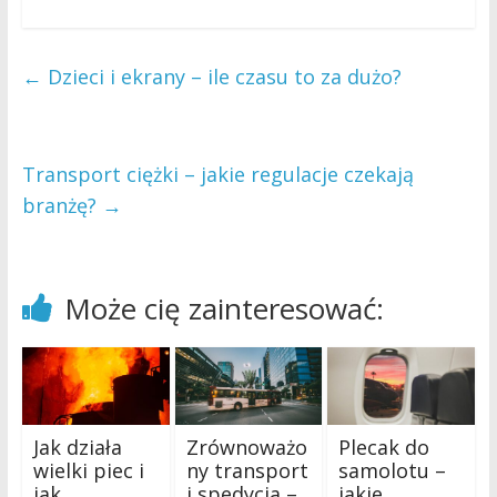
←
Dzieci i ekrany – ile czasu to za dużo?
Transport ciężki – jakie regulacje czekają
branżę?
→
Może cię zainteresować:
Jak działa
Zrównoważo
Plecak do
wielki piec i
ny transport
samolotu –
jak
i spedycja –
jakie