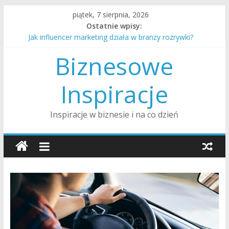
Skip
piątek, 7 sierpnia, 2026
to
Ostatnie wpisy:
Jak alimenty są ustalane i egzekwowane w Polsce?
content
Jak influencer marketing działa w branży rozrywki?
Jak rozmawiać z nastolatkiem o trudnych tematach?
Biznesowe
Jak przygotować dom na przyjście nowego dziecka?
Jak wygląda procedura adopcji dziecka w Polsce?
Inspiracje
Inspiracje w biznesie i na co dzień