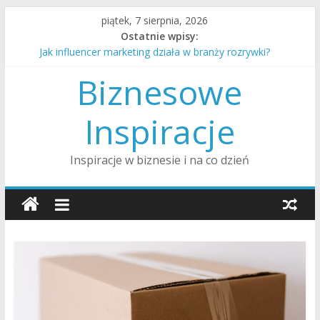
Skip
piątek, 7 sierpnia, 2026
to
Ostatnie wpisy:
content
Jak influencer marketing działa w branży rozrywki?
Jak rozmawiać z nastolatkiem o trudnych tematach?
Biznesowe
Jak przygotować dom na przyjście nowego dziecka?
Jak wygląda procedura adopcji dziecka w Polsce?
Jak alimenty są ustalane i egzekwowane w Polsce?
Inspiracje
Inspiracje w biznesie i na co dzień