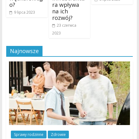
o?
ra wpływa
na ich
9 lipca 2023
rozwój?
23 czerwca
2023
Najnowsze
Sprawy rodzinne
Zdrowie