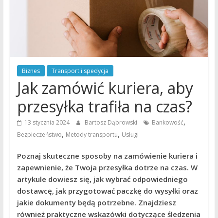
Biznes
Transport i spedycja
Jak zamówić kuriera, aby
przesyłka trafiła na czas?
,
13 stycznia 2024
Bartosz Dąbrowski
Bankowość
,
,
Bezpieczeństwo
Metody transportu
Usługi
Poznaj skuteczne sposoby na zamówienie kuriera i
zapewnienie, że Twoja przesyłka dotrze na czas. W
artykule dowiesz się, jak wybrać odpowiedniego
dostawcę, jak przygotować paczkę do wysyłki oraz
jakie dokumenty będą potrzebne. Znajdziesz
również praktyczne wskazówki dotyczące śledzenia