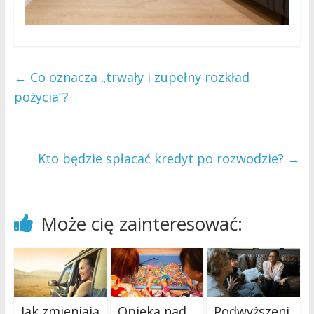
←
Co oznacza „trwały i zupełny rozkład
pożycia”?
Kto będzie spłacać kredyt po rozwodzie?
→
Może cię zainteresować:
Jak zmieniają
Opieka nad
Podwyższeni