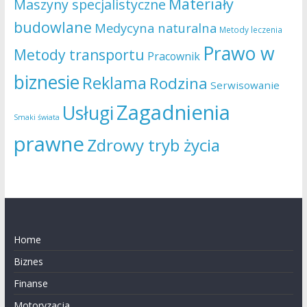
Materiały
Maszyny specjalistyczne
budowlane
Medycyna naturalna
Metody leczenia
Prawo w
Metody transportu
Pracownik
biznesie
Reklama
Rodzina
Serwisowanie
Zagadnienia
Usługi
Smaki świata
prawne
Zdrowy tryb życia
Home
Biznes
Finanse
Motoryzacja