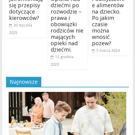
się przepisy
dziećmi po
e alimentów
dotyczące
rozwodzie –
na dziecko.
kierowców?
prawa i
Po jakim
obowiązki
czasie
30 stycznia
rodziców nie
można
2025
mających
wnosić
opieki nad
pozew?
dziećmi.
5 marca 2024
12 grudnia
2023
Najnowsze