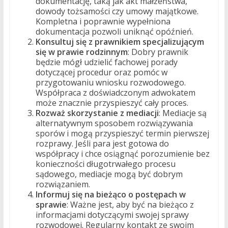
dokumentację, taką jak akt małżeństwa,
dowody tożsamości czy umowy majątkowe.
Kompletna i poprawnie wypełniona
dokumentacja pozwoli uniknąć opóźnień.
Konsultuj się z prawnikiem specjalizującym
się w prawie rodzinnym
: Dobry prawnik
będzie mógł udzielić fachowej porady
dotyczącej procedur oraz pomóc w
przygotowaniu wniosku rozwodowego.
Współpraca z doświadczonym adwokatem
może znacznie przyspieszyć cały proces.
Rozważ skorzystanie z mediacji
: Mediacje są
alternatywnym sposobem rozwiązywania
sporów i mogą przyspieszyć termin pierwszej
rozprawy. Jeśli para jest gotowa do
współpracy i chce osiągnąć porozumienie bez
konieczności długotrwałego procesu
sądowego, mediacje mogą być dobrym
rozwiązaniem.
Informuj się na bieżąco o postępach w
sprawie
: Ważne jest, aby być na bieżąco z
informacjami dotyczącymi swojej sprawy
rozwodowej. Regularny kontakt ze swoim