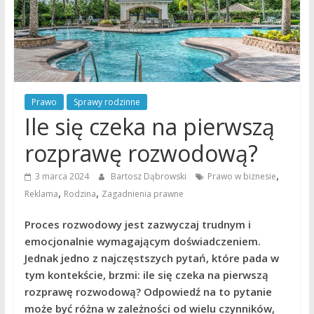
Prawo
Sprawy rodzinne
Ile się czeka na pierwszą
rozprawę rozwodową?
,
3 marca 2024
Bartosz Dąbrowski
Prawo w biznesie
,
,
Reklama
Rodzina
Zagadnienia prawne
Proces rozwodowy jest zazwyczaj trudnym i
emocjonalnie wymagającym doświadczeniem.
Jednak jedno z najczęstszych pytań, które pada w
tym kontekście, brzmi: ile się czeka na pierwszą
rozprawę rozwodową? Odpowiedź na to pytanie
może być różna w zależności od wielu czynników,