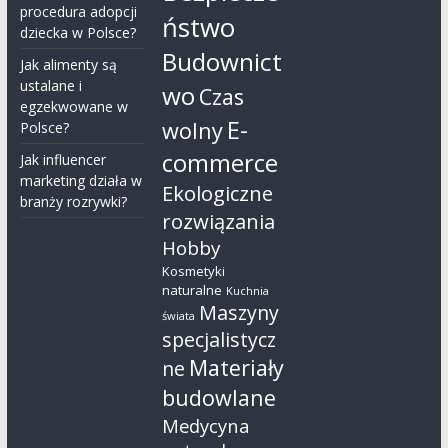
procedura adopcji
ństwo
dziecka w Polsce?
Budownict
Jak alimenty są
ustalane i
wo
Czas
egzekwowane w
E-
wolny
Polsce?
commerce
Jak influencer
marketing działa w
Ekologiczne
branży rozrywki?
rozwiązania
Hobby
Kosmetyki
naturalne
Kuchnia
Maszyny
świata
specjalistycz
Materiały
ne
budowlane
Medycyna