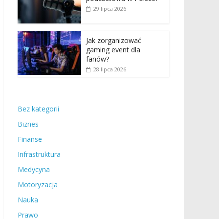
29 lipca 2026
Jak zorganizować
gaming event dla
fanów?
28 lipca 2026
Bez kategorii
Biznes
Finanse
Infrastruktura
Medycyna
Motoryzacja
Nauka
Prawo