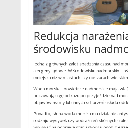
Redukcja narażeni
środowisku nadm
Jedną z głównych zalet spędzania czasu nad morz
alergeny lądowe. W środowisku nadmorskim ilość 
mniejsza niż w miastach czy obszarach wiejskich
Woda morska i powietrze nadmorskie mają właśc
odczuwają ulgę od razu po przyjeździe nad mor
objawów astmy lub innych schorzeń układu odd
Ponadto, słona woda morska ma działanie anty
rodzaju wysypek czy podrażnień skórnych u al
wpływać na poprawę stanu skóry u osób z egze