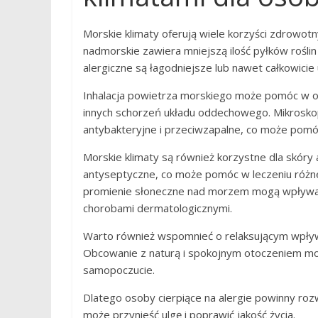
Morskie klimaty oferują wiele korzyści zdrowotn
nadmorskie zawiera mniejszą ilość pyłków roślin
alergiczne są łagodniejsze lub nawet całkowic
Inhalacja powietrza morskiego może pomóc w o
innych schorzeń układu oddechowego. Mikroskopi
antybakteryjne i przeciwzapalne, co może pomó
Morskie klimaty są również korzystne dla skóry
antyseptyczne, co może pomóc w leczeniu różn
promienie słoneczne nad morzem mogą wpływać
chorobami dermatologicznymi.
Warto również wspomnieć o relaksującym wpływi
Obcowanie z naturą i spokojnym otoczeniem mo
samopoczucie.
Dlatego osoby cierpiące na alergie powinny roz
może przynieść ulgę i poprawić jakość życia.