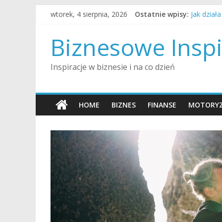
Skip
wtorek, 4 sierpnia, 2026
Ostatnie wpisy:
Jak dział
to
Jak alime
content
Jak influ
Biznesowe Inspi
Jak dobrz
Jak zosta
Inspiracje w biznesie i na co dzień
HOME
BIZNES
FINANSE
MOTORYZ