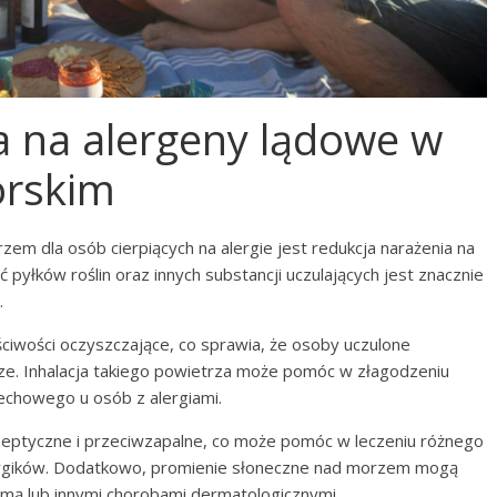
a na alergeny lądowe w
orskim
em dla osób cierpiących na alergie jest redukcja narażenia na
pyłków roślin oraz innych substancji uczulających jest znacznie
.
iwości oczyszczające, co sprawia, że osoby uczulone
ze. Inhalacja takiego powietrza może pomóc w złagodzeniu
echowego u osób z alergiami.
septyczne i przeciwzapalne, co może pomóc w leczeniu różnego
ergików. Dodatkowo, promienie słoneczne nad morzem mogą
mą lub innymi chorobami dermatologicznymi.