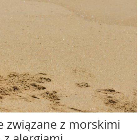
e związane z morskimi
 z alergiami