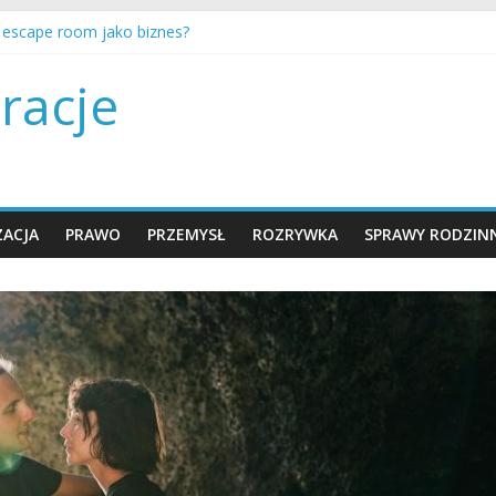
a escape room jako biznes?
nty są ustalane i egzekwowane w Polsce?
encer marketing działa w branży rozrywki?
racje
e wybrać plan taryfowy w kinie multipleks?
ć twórcą na YouTube i zarabiać?
ACJA
PRAWO
PRZEMYSŁ
ROZRYWKA
SPRAWY RODZIN