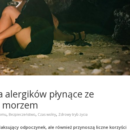
a alergików płynące ze
d morzem
,
,
,
domu
Bezpieczeństwo
Czas wolny
Zdrowy tryb życia
aksujący odpoczynek, ale również przynoszą liczne korzyści