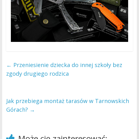
←
Przeniesienie dziecka do innej szkoły bez
zgody drugiego rodzica
Jak przebiega montaż tarasów w Tarnowskich
Górach?
→
Może cię zainteresować: