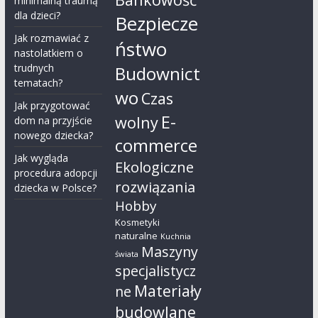
minimalną traumą
dla dzieci?
Bezpiecze
Jak rozmawiać z
ństwo
nastolatkiem o
trudnych
Budownict
tematach?
wo
Czas
Jak przygotować
E-
wolny
dom na przyjście
nowego dziecka?
commerce
Jak wygląda
Ekologiczne
procedura adopcji
rozwiązania
dziecka w Polsce?
Hobby
Kosmetyki
naturalne
Kuchnia
Maszyny
świata
specjalistycz
Materiały
ne
budowlane