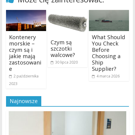
Kontenery
What Should
Czym są
morskie –
You Check
szczotki
czym są i
Before
walcowe?
jakie mają
Choosing a
zastosowani
Ship
30 lipca 2020
e
Supplier?
2 października
4 marca 2026
2023
Najnowsze