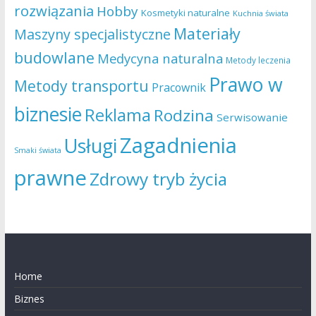
rozwiązania
Hobby
Kosmetyki naturalne
Kuchnia świata
Materiały
Maszyny specjalistyczne
budowlane
Medycyna naturalna
Metody leczenia
Prawo w
Metody transportu
Pracownik
biznesie
Reklama
Rodzina
Serwisowanie
Zagadnienia
Usługi
Smaki świata
prawne
Zdrowy tryb życia
Home
Biznes