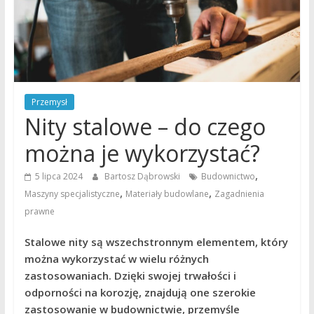
Przemysł
Nity stalowe – do czego
można je wykorzystać?
,
5 lipca 2024
Bartosz Dąbrowski
Budownictwo
,
,
Maszyny specjalistyczne
Materiały budowlane
Zagadnienia
prawne
Stalowe nity są wszechstronnym elementem, który
można wykorzystać w wielu różnych
zastosowaniach. Dzięki swojej trwałości i
odporności na korozję, znajdują one szerokie
zastosowanie w budownictwie, przemyśle