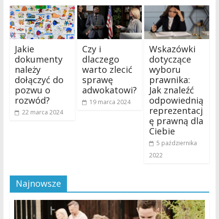
Jakie
Czy i
Wskazówki
dokumenty
dlaczego
dotyczące
należy
warto zlecić
wyboru
dołączyć do
sprawę
prawnika:
pozwu o
adwokatowi?
Jak znaleźć
rozwód?
odpowiednią
19 marca 2024
reprezentacj
22 marca 2024
ę prawną dla
Ciebie
5 października
2022
Najnowsze