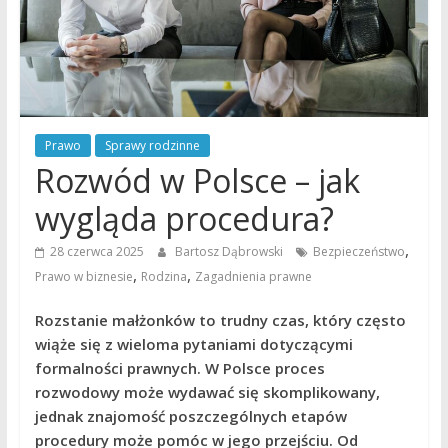
Prawo
Sprawy rodzinne
Rozwód w Polsce – jak
wygląda procedura?
,
28 czerwca 2025
Bartosz Dąbrowski
Bezpieczeństwo
,
,
Prawo w biznesie
Rodzina
Zagadnienia prawne
Rozstanie małżonków to trudny czas, który często
wiąże się z wieloma pytaniami dotyczącymi
formalności prawnych. W Polsce proces
rozwodowy może wydawać się skomplikowany,
jednak znajomość poszczególnych etapów
procedury może pomóc w jego przejściu. Od