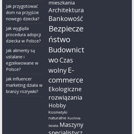
mieszkania
Jak przygotować
Architektura
dom na przyjście
Bankowość
nowego dziecka?
Bezpiecze
Jak wygląda
procedura adopcji
ństwo
dziecka w Polsce?
Budownict
Jak alimenty są
ustalane i
wo
Czas
egzekwowane w
E-
wolny
Polsce?
commerce
Jak influencer
marketing działa w
Ekologiczne
branży rozrywki?
rozwiązania
Hobby
Kosmetyki
naturalne
Kuchnia
Maszyny
świata
specjalistycz