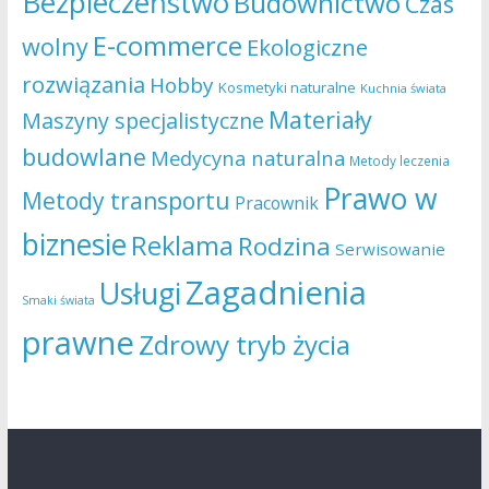
Bezpieczeństwo
Budownictwo
Czas
E-commerce
wolny
Ekologiczne
rozwiązania
Hobby
Kosmetyki naturalne
Kuchnia świata
Materiały
Maszyny specjalistyczne
budowlane
Medycyna naturalna
Metody leczenia
Prawo w
Metody transportu
Pracownik
biznesie
Reklama
Rodzina
Serwisowanie
Zagadnienia
Usługi
Smaki świata
prawne
Zdrowy tryb życia