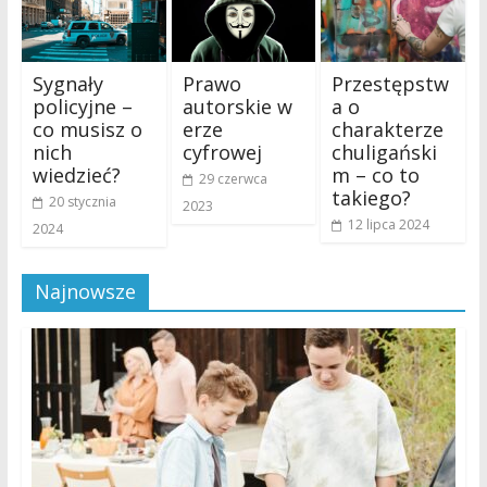
Sygnały
Prawo
Przestępstw
policyjne –
autorskie w
a o
co musisz o
erze
charakterze
nich
cyfrowej
chuligański
wiedzieć?
m – co to
29 czerwca
takiego?
20 stycznia
2023
12 lipca 2024
2024
Najnowsze