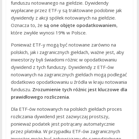
funduszu notowanego na giełdzie. Dywidendy
wypłacane przez ETF-y są traktowane podobnie jak
dywidendy z akcji spółek notowanych na giełdzie.
Oznacza to, że
są one objęte opodatkowaniem
,
które zwykle wynosi 19% w Polsce.
Ponieważ ETF-y mogą być notowane zarówno na
polskich, jak i zagranicznych giełdach, ważne jest, aby
inwestorzy byli świadomi różnic w opodatkowaniu
dywidend z tych funduszy. Dywidendy z ETF-ów
notowanych na zagranicznych giełdach mogą podlegać
dodatkowo opodatkowaniu u źródła w kraju notowania
funduszu.
Zrozumienie tych różnic jest kluczowe dla
prawidłowego rozliczenia
.
Dla ETF-ów notowanych na polskich giełdach proces
rozliczania dywidend jest zazwyczaj prostszy,
ponieważ podatek jest potrącany automatycznie
przez płatnika. W przypadku ETF-ów zagranicznych
inwestor może być zobowiązany do samodzielnego