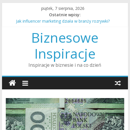
Skip
piątek, 7 sierpnia, 2026
to
Ostatnie wpisy:
content
Jak influencer marketing działa w branży rozrywki?
Jak rozmawiać z nastolatkiem o trudnych tematach?
Biznesowe
Jak przygotować dom na przyjście nowego dziecka?
Jak wygląda procedura adopcji dziecka w Polsce?
Jak alimenty są ustalane i egzekwowane w Polsce?
Inspiracje
Inspiracje w biznesie i na co dzień