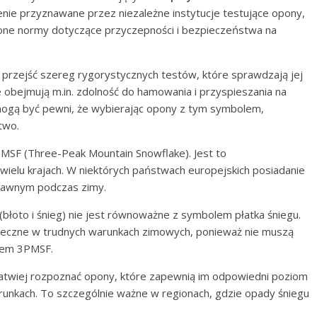
zenie przyznawane przez niezależne instytucje testujące opony,
lone normy dotyczące przyczepności i bezpieczeństwa na
 przejść szereg rygorystycznych testów, które sprawdzają jej
te obejmują m.in. zdolność do hamowania i przyspieszania na
 mogą być pewni, że wybierając opony z tym symbolem,
two.
PMSF (Three-Peak Mountain Snowflake). Jest to
ielu krajach. W niektórych państwach europejskich posiadanie
rawnym podczas zimy.
błoto i śnieg) nie jest równoważne z symbolem płatka śniegu.
eczne w trudnych warunkach zimowych, ponieważ nie muszą
olem 3PMSF.
łatwiej rozpoznać opony, które zapewnią im odpowiedni poziom
nkach. To szczególnie ważne w regionach, gdzie opady śniegu