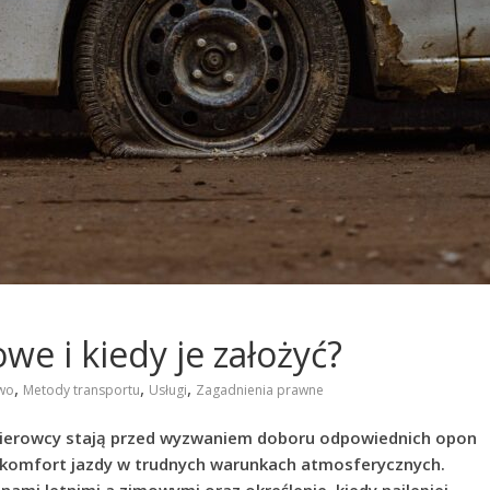
e i kiedy je założyć?
,
,
,
wo
Metody transportu
Usługi
Zagadnienia prawne
 kierowcy stają przed wyzwaniem doboru odpowiednich opon
 komfort jazdy w trudnych warunkach atmosferycznych.