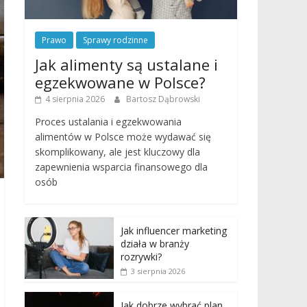
Prawo
Sprawy rodzinne
Jak alimenty są ustalane i
egzekwowane w Polsce?
4 sierpnia 2026
Bartosz Dąbrowski
Proces ustalania i egzekwowania
alimentów w Polsce może wydawać się
skomplikowany, ale jest kluczowy dla
zapewnienia wsparcia finansowego dla
osób
Jak influencer marketing
działa w branży
rozrywki?
3 sierpnia 2026
Jak dobrze wybrać plan