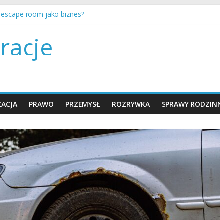
a escape room jako biznes?
nty są ustalane i egzekwowane w Polsce?
encer marketing działa w branży rozrywki?
racje
e wybrać plan taryfowy w kinie multipleks?
ć twórcą na YouTube i zarabiać?
ACJA
PRAWO
PRZEMYSŁ
ROZRYWKA
SPRAWY RODZIN