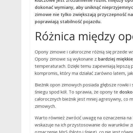
Kluczowe jest zrozumienie różnic między opon
dokonać wymiany, aby uniknąć nieprzyjemny
zimowe nie tylko zwiększają przyczepność na 
poprawiają stabilność pojazdu.
Różnica między op
Opony zimowe i całoroczne różnią się przede 
Opony zimowe są wykonane z
bardziej miękki
temperaturach. Dzięki temu zapewniają lepszą pr
kompromis, który ma działać zarówno latem, jak
Bieżnik opon zimowych posiada głębsze rowki i
śniegu spod kół. To sprawia, że opony te
dosko
całorocznych bieżnik jest mniej agresywny, co 
zimowych.
Warto również zwrócić uwagę na oznaczenia na 
wskazuje na ich przystosowanie do warunków z
oznaczenie M+S (błoto i śnieg), co nie jest ró