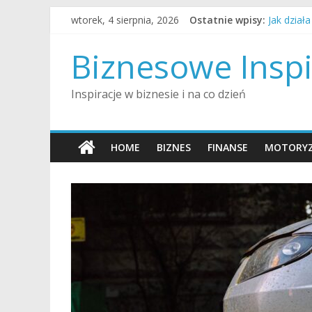
Skip
wtorek, 4 sierpnia, 2026
Ostatnie wpisy:
Jak dział
to
Jak alime
content
Jak influ
Biznesowe Inspi
Jak dobrz
Jak zosta
Inspiracje w biznesie i na co dzień
HOME
BIZNES
FINANSE
MOTORYZ