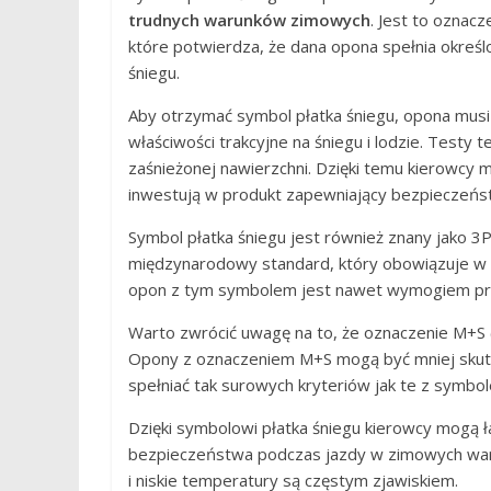
trudnych warunków zimowych
. Jest to oznac
które potwierdza, że dana opona spełnia okreś
śniegu.
Aby otrzymać symbol płatka śniegu, opona musi
właściwości trakcyjne na śniegu i lodzie. Testy 
zaśnieżonej nawierzchni. Dzięki temu kierowcy
inwestują w produkt zapewniający bezpieczeńs
Symbol płatka śniegu jest również znany jako 3
międzynarodowy standard, który obowiązuje w w
opon z tym symbolem jest nawet wymogiem p
Warto zwrócić uwagę na to, że oznaczenie M+S (
Opony z oznaczeniem M+S mogą być mniej skut
spełniać tak surowych kryteriów jak te z symb
Dzięki symbolowi płatka śniegu kierowcy mogą 
bezpieczeństwa podczas jazdy w zimowych waru
i niskie temperatury są częstym zjawiskiem.