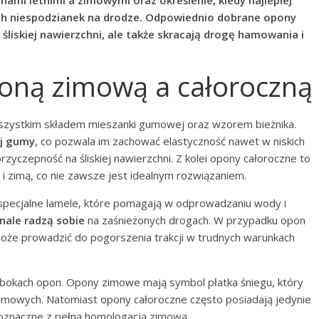
ami letnimi a zimowymi oraz określenie, kiedy najlepiej
ch niespodzianek na drodze. Odpowiednio dobrane opony
śliskiej nawierzchni, ale także skracają drogę hamowania i
oną zimową a całoroczną
wszystkim składem mieszanki gumowej oraz wzorem bieżnika.
ej gumy
, co pozwala im zachować elastyczność nawet w niskich
zyczepność na śliskiej nawierzchni. Z kolei opony całoroczne to
 i zimą, co nie zawsze jest idealnym rozwiązaniem.
 specjalne lamele, które pomagają w odprowadzaniu wody i
nale radzą sobie
na zaśnieżonych drogach. W przypadku opon
może prowadzić do pogorszenia trakcji w trudnych warunkach
bokach opon. Opony zimowe mają symbol płatka śniegu, który
imowych. Natomiast opony całoroczne często posiadają jedynie
wnoznaczne z pełną homologacją zimową.