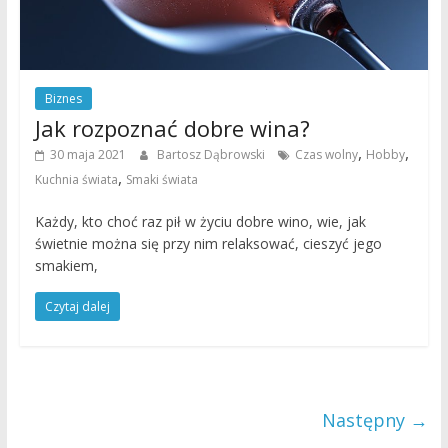
Biznes
Jak rozpoznać dobre wina?
,
,
30 maja 2021
Bartosz Dąbrowski
Czas wolny
Hobby
,
Kuchnia świata
Smaki świata
Każdy, kto choć raz pił w życiu dobre wino, wie, jak
świetnie można się przy nim relaksować, cieszyć jego
smakiem,
Czytaj dalej
Następny →