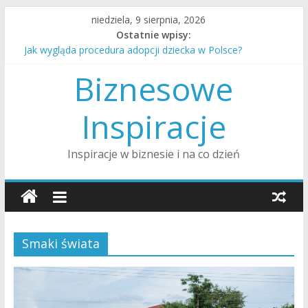
Skip
niedziela, 9 sierpnia, 2026
to
Ostatnie wpisy:
content
Jak wygląda procedura adopcji dziecka w Polsce?
Jak zorganizować opiekę nad starszym rodzicem w domu?
Biznesowe
Jak przejść przez rozwód z minimalną traumą dla dzieci?
Jak rozmawiać z nastolatkiem o trudnych tematach?
Jak przygotować dom na przyjście nowego dziecka?
Inspiracje
Inspiracje w biznesie i na co dzień
Smaki świata