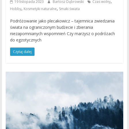
,
19 listopada 2023
Bartosz Dąbrowski
Czas wolny
,
,
Hobby
Kosmetyki naturalne
Smaki świata
Podróżowanie jako plecakowicz – tajemnica zwiedzania
świata na ograniczonym budżecie i zbierania
niezapomnianych wspomnień Czy marzysz o podróżach
do egzotycznych
Czytaj dalej