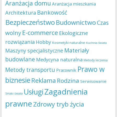
Aranżacja domu
Aranżacja mieszkania
Bankowość
Architektura
Bezpieczeństwo
Budownictwo
Czas
E-commerce
wolny
Ekologiczne
rozwiązania
Hobby
Kosmetyki naturalne
Kuchnia świata
Materiały
Maszyny specjalistyczne
budowlane
Medycyna naturalna
Metody leczenia
Prawo w
Metody transportu
Pracownik
biznesie
Reklama
Rodzina
Serwisowanie
Zagadnienia
Usługi
Smaki świata
prawne
Zdrowy tryb życia