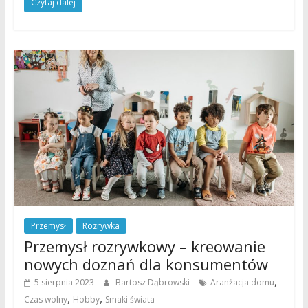
Czytaj dalej
Przemysł
Rozrywka
Przemysł rozrywkowy – kreowanie
nowych doznań dla konsumentów
,
5 sierpnia 2023
Bartosz Dąbrowski
Aranżacja domu
,
,
Czas wolny
Hobby
Smaki świata