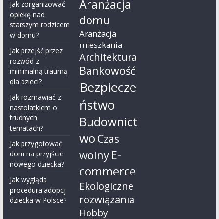
Aranżacja
Jak zorganizować
opiekę nad
domu
starszym rodzicem
Aranżacja
w domu?
mieszkania
Jak przejść przez
Architektura
rozwód z
Bankowość
minimalną traumą
dla dzieci?
Bezpiecze
Jak rozmawiać z
ństwo
nastolatkiem o
trudnych
Budownict
tematach?
wo
Czas
Jak przygotować
E-
wolny
dom na przyjście
nowego dziecka?
commerce
Jak wygląda
Ekologiczne
procedura adopcji
rozwiązania
dziecka w Polsce?
Hobby