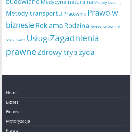
budowlane
Medycyna naturalna
Metody leczenia
Prawo w
Metody transportu
Pracownik
biznesie
Reklama
Rodzina
Serwisowanie
Zagadnienia
Usługi
Smaki świata
prawne
Zdrowy tryb życia
Home
Biznes
Finanse
Motoryzacja
Prawo