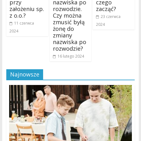
przy
nazwiska po
czego
założeniu sp.
rozwodzie.
zacząć?
z o.o.?
Czy można
23 czerwca
zmusić byłą
11 czerwca
2024
żonę do
2024
zmiany
nazwiska po
rozwodzie?
16 lutego 2024
Najnowsze