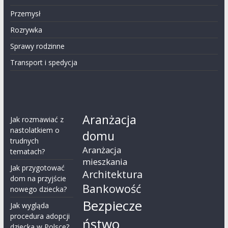
Przemysł
Rozrywka
Sprawy rodzinne
Transport i spedycja
Aranżacja
Jak rozmawiać z
nastolatkiem o
domu
trudnych
Aranżacja
tematach?
mieszkania
Jak przygotować
Architektura
dom na przyjście
Bankowość
nowego dziecka?
Bezpiecze
Jak wygląda
procedura adopcji
ństwo
dziecka w Polsce?