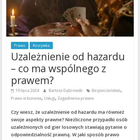
Prawo
Rozrywka
Uzależnienie od hazardu
– co ma wspólnego z
prawem?
,
19 lipca 2024
Bartosz Dąbrowski
Bezpieczeństwo
,
,
Prawo w biznesie
Usługi
Zagadnienia prawne
Czy wiesz, że uzależnienie od hazardu ma również
swoje aspekty prawne? Niezliczone przypadki osób
uzależnionych od gier losowych stawiają pytanie o
odpowiedzialność prawną. W jaki sposób prawo