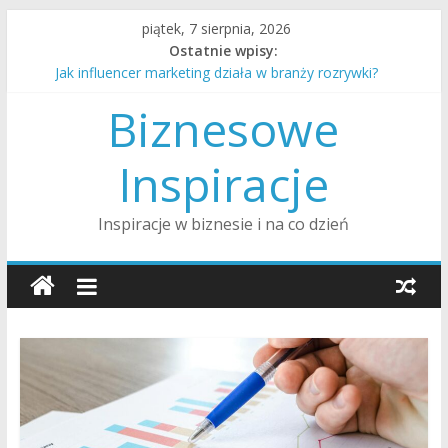
Skip
piątek, 7 sierpnia, 2026
to
Ostatnie wpisy:
Jak alimenty są ustalane i egzekwowane w Polsce?
content
Jak influencer marketing działa w branży rozrywki?
Biznesowe
Jak rozmawiać z nastolatkiem o trudnych tematach?
Jak przygotować dom na przyjście nowego dziecka?
Jak wygląda procedura adopcji dziecka w Polsce?
Inspiracje
Inspiracje w biznesie i na co dzień