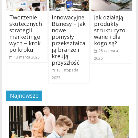
Tworzenie
Innowacyjne
Jak działają
skutecznych
Biznesy – jak
produkty
strategii
nowe
strukturyzo
marketingo
pomysły
wane i dla
wych – krok
przekształca
kogo są?
po kroku
ją branże i
28 czerwca
kreują
13 marca 2025
2026
przyszłość
15 listopada
2023
Najnowsze