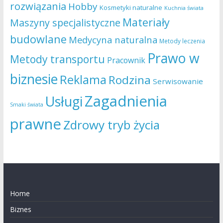
rozwiązania
Hobby
Kosmetyki naturalne
Kuchnia świata
Materiały
Maszyny specjalistyczne
budowlane
Medycyna naturalna
Metody leczenia
Prawo w
Metody transportu
Pracownik
biznesie
Reklama
Rodzina
Serwisowanie
Zagadnienia
Usługi
Smaki świata
prawne
Zdrowy tryb życia
Home
Biznes