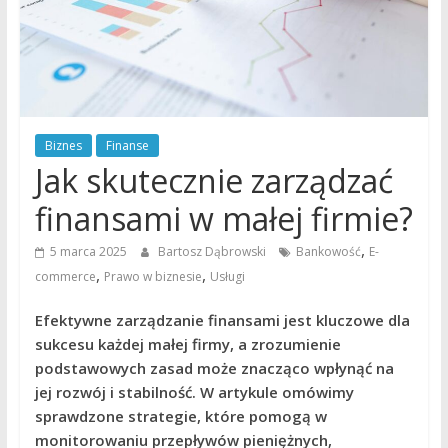
Biznes
Finanse
Jak skutecznie zarządzać
finansami w małej firmie?
,
5 marca 2025
Bartosz Dąbrowski
Bankowość
E-
,
,
commerce
Prawo w biznesie
Usługi
Efektywne zarządzanie finansami jest kluczowe dla
sukcesu każdej małej firmy, a zrozumienie
podstawowych zasad może znacząco wpłynąć na
jej rozwój i stabilność. W artykule omówimy
sprawdzone strategie, które pomogą w
monitorowaniu przepływów pieniężnych,