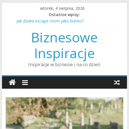
Skip
wtorek, 4 sierpnia, 2026
to
Ostatnie wpisy:
Jak zostać twórcą na YouTube i zarabiać?
content
Jak działa escape room jako biznes?
Jak alimenty są ustalane i egzekwowane w Polsce?
Biznesowe
Jak influencer marketing działa w branży rozrywki?
Jak dobrze wybrać plan taryfowy w kinie multipleks?
Inspiracje
Inspiracje w biznesie i na co dzień