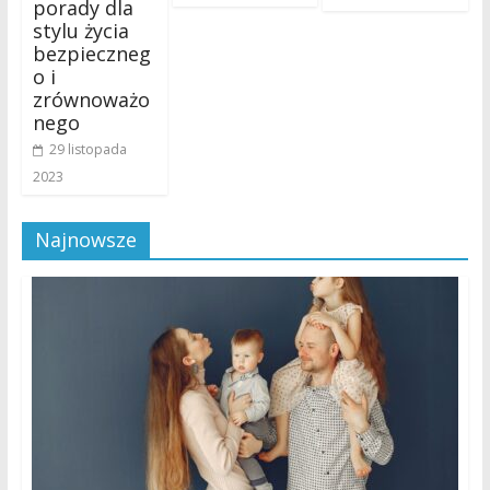
porady dla
stylu życia
bezpieczneg
o i
zrównoważo
nego
29 listopada
2023
Najnowsze