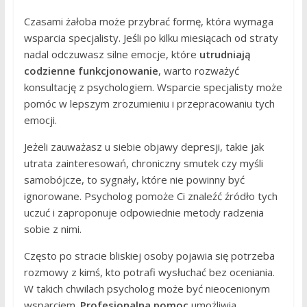
Czasami żałoba może przybrać formę, która wymaga
wsparcia specjalisty. Jeśli po kilku miesiącach od straty
nadal odczuwasz silne emocje, które
utrudniają
codzienne funkcjonowanie
, warto rozważyć
konsultację z psychologiem. Wsparcie specjalisty może
pomóc w lepszym zrozumieniu i przepracowaniu tych
emocji.
Jeżeli zauważasz u siebie objawy depresji, takie jak
utrata zainteresowań, chroniczny smutek czy myśli
samobójcze, to sygnały, które nie powinny być
ignorowane. Psycholog pomoże Ci znaleźć źródło tych
uczuć i zaproponuje odpowiednie metody radzenia
sobie z nimi.
Często po stracie bliskiej osoby pojawia się potrzeba
rozmowy z kimś, kto potrafi wysłuchać bez oceniania.
W takich chwilach psycholog może być nieocenionym
wsparciem.
Profesjonalna pomoc
umożliwia