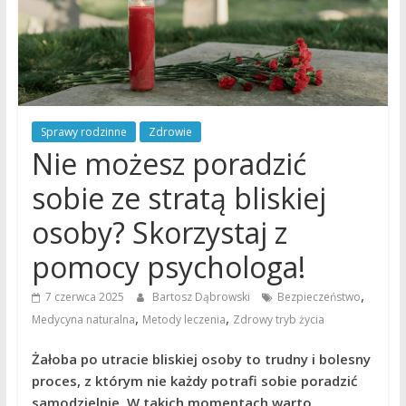
Sprawy rodzinne
Zdrowie
Nie możesz poradzić
sobie ze stratą bliskiej
osoby? Skorzystaj z
pomocy psychologa!
,
7 czerwca 2025
Bartosz Dąbrowski
Bezpieczeństwo
,
,
Medycyna naturalna
Metody leczenia
Zdrowy tryb życia
Żałoba po utracie bliskiej osoby to trudny i bolesny
proces, z którym nie każdy potrafi sobie poradzić
samodzielnie. W takich momentach warto