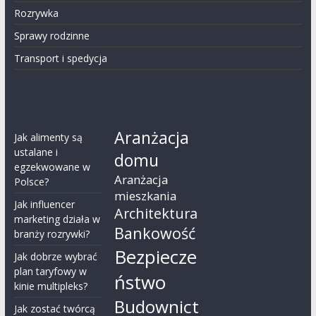
Rozrywka
Sprawy rodzinne
Transport i spedycja
Aranżacja
Jak alimenty są
ustalane i
domu
egzekwowane w
Aranżacja
Polsce?
mieszkania
Jak influencer
Architektura
marketing działa w
Bankowość
branży rozrywki?
Bezpiecze
Jak dobrze wybrać
plan taryfowy w
ństwo
kinie multipleks?
Budownict
Jak zostać twórcą