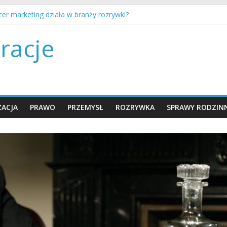
ncer marketing działa w branży rozrywki?
iać z nastolatkiem o trudnych tematach?
otować dom na przyjście nowego dziecka?
racje
a procedura adopcji dziecka w Polsce?
ty są ustalane i egzekwowane w Polsce?
ACJA
PRAWO
PRZEMYSŁ
ROZRYWKA
SPRAWY RODZIN