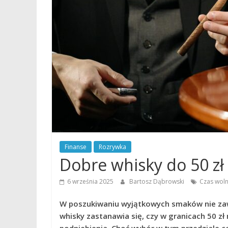
Finanse
Rozrywka
Dobre whisky do 50 zł 
6 września 2025
Bartosz Dąbrowski
Czas wol
W poszukiwaniu wyjątkowych smaków nie zaw
whisky zastanawia się, czy w granicach 50 z