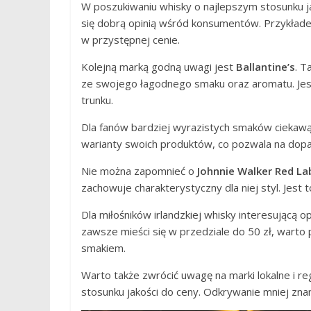
W poszukiwaniu whisky o najlepszym stosunku ja
się dobrą opinią wśród konsumentów. Przykła
w przystępnej cenie.
Kolejną marką godną uwagi jest
Ballantine’s
. T
ze swojego łagodnego smaku oraz aromatu. Jes
trunku.
Dla fanów bardziej wyrazistych smaków ciekaw
warianty swoich produktów, co pozwala na dop
Nie można zapomnieć o
Johnnie Walker Red La
zachowuje charakterystyczny dla niej styl. Jest 
Dla miłośników irlandzkiej whisky interesującą 
zawsze mieści się w przedziale do 50 zł, warto 
smakiem.
Warto także zwrócić uwagę na marki lokalne i r
stosunku jakości do ceny. Odkrywanie mniej z