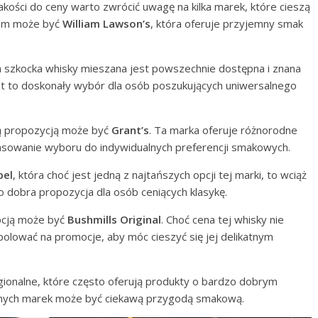
kości do ceny warto zwrócić uwagę na kilka marek, które cieszą
dem może być
William Lawson’s
, która oferuje przyjemny smak
a szkocka whisky mieszana jest powszechnie dostępna i znana
t to doskonały wybór dla osób poszukujących uniwersalnego
ą propozycją może być
Grant’s
. Ta marka oferuje różnorodne
asowanie wyboru do indywidualnych preferencji smakowych.
bel
, która choć jest jedną z najtańszych opcji tej marki, to wciąż
to dobra propozycja dla osób ceniących klasykę.
opcją może być
Bushmills Original
. Choć cena tej whisky nie
polować na promocje, aby móc cieszyć się jej delikatnym
egionalne, które często oferują produkty o bardzo dobrym
nanych marek może być ciekawą przygodą smakową.