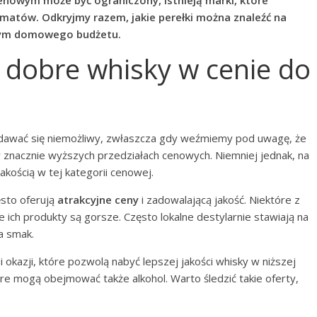
enowym może być ograniczony, istnieją marki, które
matów. Odkryjmy razem, jakie perełki można znaleźć na
 tym domowego budżetu.
 dobre whisky w cenie do
dawać się niemożliwy, zwłaszcza gdy weźmiemy pod uwagę, że
 znacznie wyższych przedziałach cenowych. Niemniej jednak, na
jakością w tej kategorii cenowej.
ęsto oferują
atrakcyjne ceny
i zadowalającą jakość. Niektóre z
e ich produkty są gorsze. Często lokalne destylarnie stawiają na
a smak.
okazji, które pozwolą nabyć lepszej jakości whisky w niższej
re mogą obejmować także alkohol. Warto śledzić takie oferty,