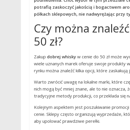
podniebienia. Choć wybór w tym przedziale c
potrafią zaskoczyć jakością i bogactwem aro
półkach sklepowych, nie nadwyrężając przy
Czy można znaleźć
50 zł?
Zakup
dobrej whisky
w cenie do 50 zł może wy
wiele uznanych marek oferuje swoje produkty w
rynku można znaleźć kilka opcji, które zaskakują 
Warto zwrócić uwagę na lokalne marki, które cz
nich mogą być mniej znane, ale to nie oznacza, ż
tradycyjne metody produkcji, co przekłada się n
Kolejnym aspektem jest poszukiwanie promocji i 
cenie. Sklepy często organizują wyprzedaże, któ
aby upolować prawdziwe perełki.