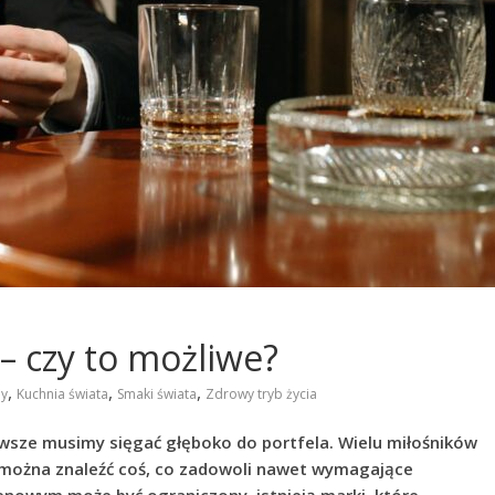
– czy to możliwe?
,
,
,
ny
Kuchnia świata
Smaki świata
Zdrowy tryb życia
sze musimy sięgać głęboko do portfela. Wielu miłośników
ł można znaleźć coś, co zadowoli nawet wymagające