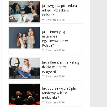
Jak wygląda procedura
adopcji dziecka w
Polsce?
5 sierpnia 2026
Jak alimenty są
ustalane i
egzekwowane w
Polsce?
4 sierpnia 2026
Jak influencer marketing
działa w branży
rozrywki?
3 sierpnia 2026
Jak dobrze wybrać plan
taryfowy w kinie
multipleks?
2 sierpnia 2026