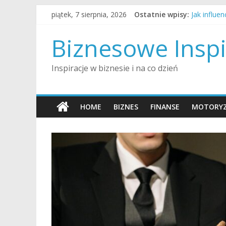
Skip
piątek, 7 sierpnia, 2026
Ostatnie wpisy:
Jak influe
to
Jak rozmaw
content
Jak przyg
Biznesowe Inspi
Jak wygląd
Jak alimen
Inspiracje w biznesie i na co dzień
HOME
BIZNES
FINANSE
MOTORYZ