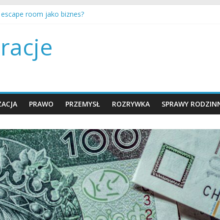
a escape room jako biznes?
nty są ustalane i egzekwowane w Polsce?
encer marketing działa w branży rozrywki?
racje
e wybrać plan taryfowy w kinie multipleks?
ć twórcą na YouTube i zarabiać?
ACJA
PRAWO
PRZEMYSŁ
ROZRYWKA
SPRAWY RODZIN