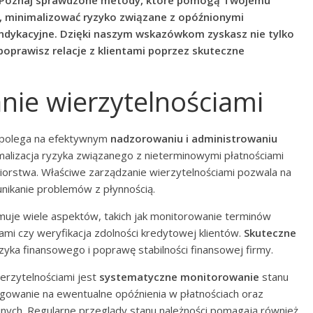
a. Poznaj sprawdzone metody, które pomogą Twojemu
h, minimalizować ryzyko związane z opóźnionymi
ndykacyjne. Dzięki naszym wskazówkom zyskasz nie tylko
poprawisz relacje z klientami poprzez skuteczne
nie wierzytelnościami
y polega na efektywnym
nadzorowaniu i administrowaniu
malizacja ryzyka związanego z nieterminowymi płatnościami
iorstwa. Właściwe zarządzanie wierzytelnościami pozwala na
nikanie problemów z płynnością.
muje wiele aspektów, takich jak monitorowanie terminów
mi czy weryfikacja zdolności kredytowej klientów.
Skuteczne
zyka finansowego i poprawę stabilności finansowej firmy.
erzytelnościami jest
systematyczne monitorowanie
stanu
eagowanie na ewentualne opóźnienia w płatnościach oraz
nych. Regularne przeglądy stanu należności pomagają również