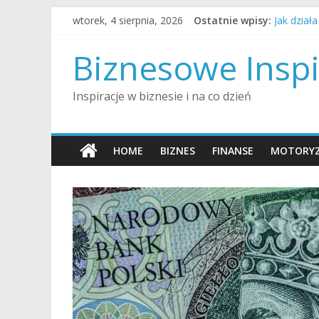
Skip
wtorek, 4 sierpnia, 2026
Ostatnie wpisy:
Jak dział
to
Jak alime
content
Jak influ
Biznesowe Inspi
Jak dobrz
Jak zosta
Inspiracje w biznesie i na co dzień
HOME
BIZNES
FINANSE
MOTORYZ