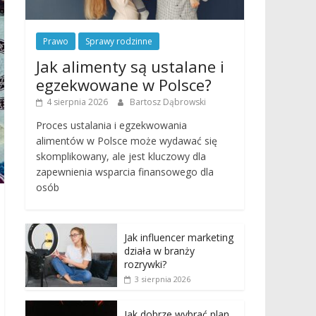
Prawo
Sprawy rodzinne
Jak alimenty są ustalane i
egzekwowane w Polsce?
4 sierpnia 2026
Bartosz Dąbrowski
Proces ustalania i egzekwowania
alimentów w Polsce może wydawać się
skomplikowany, ale jest kluczowy dla
zapewnienia wsparcia finansowego dla
osób
Jak influencer marketing
działa w branży
rozrywki?
3 sierpnia 2026
Jak dobrze wybrać plan