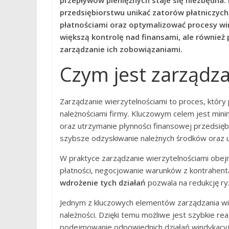
przepływów pieniężnych staje się niezbędn
przedsiębiorstwu unikać zatorów płatniczyc
płatnościami oraz optymalizować procesy wi
większą kontrolę nad finansami, ale również 
zarządzanie ich zobowiązaniami.
Czym jest zarządza
Zarządzanie wierzytelnościami to proces, któr
należnościami firmy. Kluczowym celem jest mini
oraz utrzymanie płynności finansowej przedsięb
szybsze odzyskiwanie należnych środków oraz u
W praktyce zarządzanie wierzytelnościami obej
płatności, negocjowanie warunków z kontrahenta
wdrożenie tych działań
pozwala na redukcję ry
Jednym z kluczowych elementów zarządzania wi
należności. Dzięki temu możliwe jest szybkie r
podejmowanie odpowiednich działań windykacyj